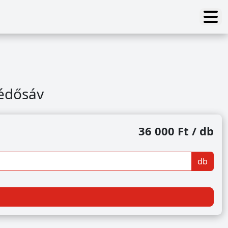
védősáv
36 000 Ft / db
db