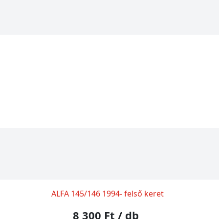
ALFA 145/146 1994- felső keret
8 300 Ft
/ db