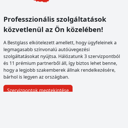
Professzionális szolgáltatások
közvetlenül az Ön közelében!
A Bestglass elkötelezett amellett, hogy ügyfeleinek a
legmagasabb színvonalú autóüvegezési
szolgáltatásokat nyújtsa. Hálózatunk 3 szervizpontból
és 11 prémium partnerből áll, így biztos lehet benne,
hogy a legjobb szakemberek állnak rendelkezésére,
bárhol is legyen az országban.
Szervizpontok megtekintése
bestglass Pestszentlőrinc
1184 Budapest XVIII., Piac tér 4.