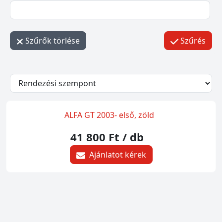
Szűrők törlése
Szűrés
- - filter_submit - -
ALFA GT 2003- első, zöld
41 800 Ft
/ db
Ajánlatot kérek