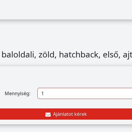
aloldali, zöld, hatchback, első, aj
Mennyiség:
Ajánlatot kérek