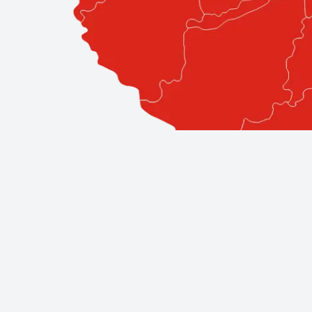
Professzionális szolgáltatások közv
A Bestglass elkötelezett amellett, hogy ügyfeleinek a l
áll, így biztos lehet benne, hogy a legjobb szakemberek á