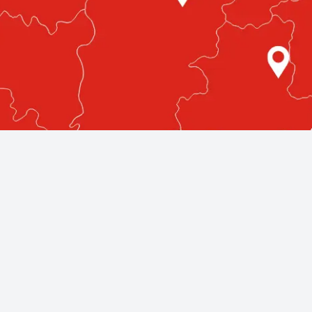
etlenül az Ön közelében!
egmagasabb színvonalú autóüvegezési szolgáltatásokat nyújt
llnak rendelkezésére, bárhol is legyen az országban.