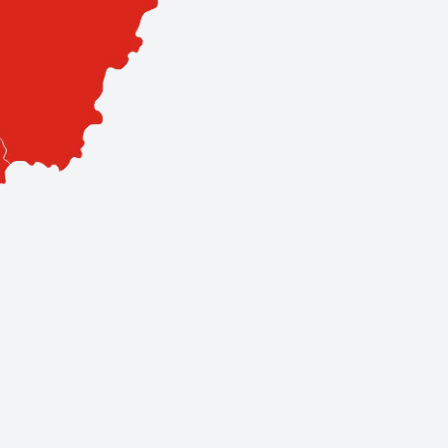
sa. Hálózatunk 3 szervizpontból és 11 prémium partnerből