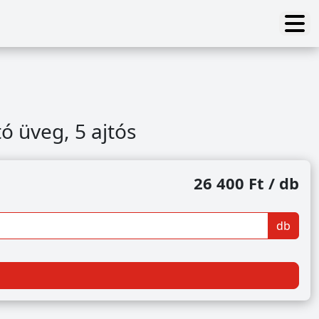
tó üveg, 5 ajtós
26 400 Ft / db
db