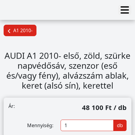
A1 2010-
AUDI A1 2010- első, zöld, szürke
napvédősáv, szenzor (eső
és/vagy fény), alvázszám ablak,
keret (alsó sín), kerettel
Ár:
48 100 Ft / db
Mennyiség:
db