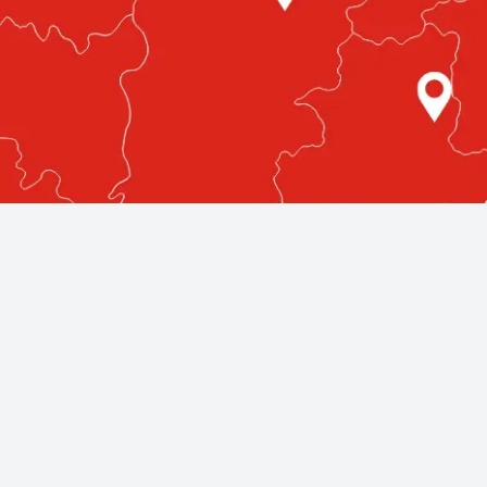
etlenül az Ön közelében!
egmagasabb színvonalú autóüvegezési szolgáltatásokat nyújt
llnak rendelkezésére, bárhol is legyen az országban.