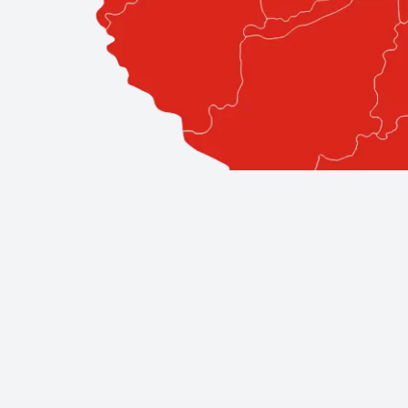
Professzionális szolgáltatások közv
A Bestglass elkötelezett amellett, hogy ügyfeleinek a l
áll, így biztos lehet benne, hogy a legjobb szakemberek á