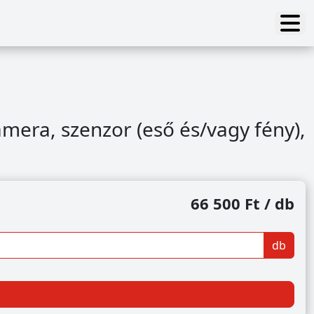
amera, szenzor (eső és/vagy fény),
66 500 Ft / db
db