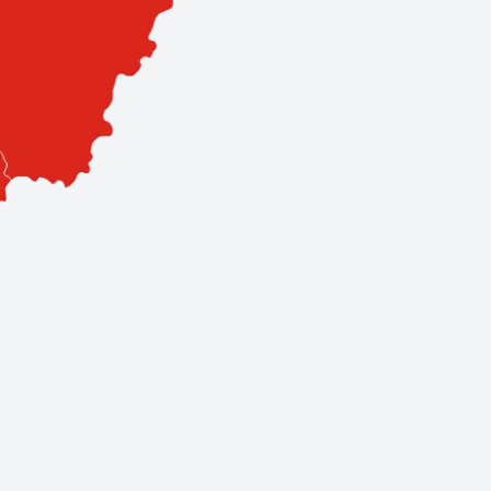
sa. Hálózatunk 3 szervizpontból és 11 prémium partnerből