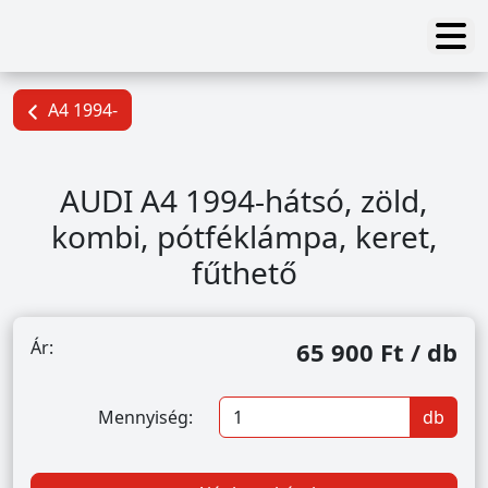
A4 1994-
AUDI A4 1994-hátsó, zöld,
kombi, pótféklámpa, keret,
fűthető
Ár:
65 900 Ft / db
Mennyiség:
db