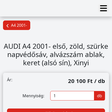
A4 2001-
AUDI A4 2001- első, zöld, szürke
napvédősáv, alvázszám ablak,
keret (alsó sín), Xinyi
Ár:
20 100 Ft / db
Mennyiség:
db