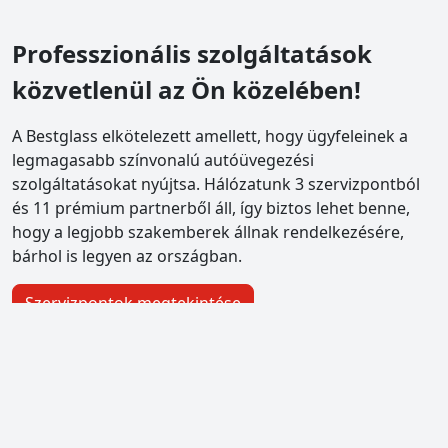
Professzionális szolgáltatások
közvetlenül az Ön közelében!
A Bestglass elkötelezett amellett, hogy ügyfeleinek a
legmagasabb színvonalú autóüvegezési
szolgáltatásokat nyújtsa. Hálózatunk 3 szervizpontból
és 11 prémium partnerből áll, így biztos lehet benne,
hogy a legjobb szakemberek állnak rendelkezésére,
bárhol is legyen az országban.
Szervizpontok megtekintése
bestglass Pestszentlőrinc
1184 Budapest XVIII., Piac tér 4.