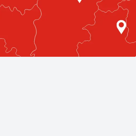
etlenül az Ön közelében!
egmagasabb színvonalú autóüvegezési szolgáltatásokat nyújt
llnak rendelkezésére, bárhol is legyen az országban.