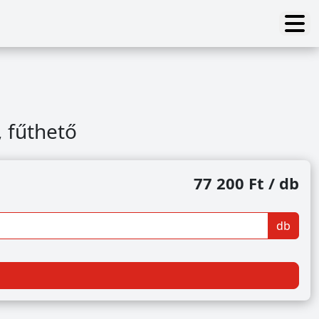
 fűthető
77 200 Ft / db
db