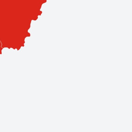
sa. Hálózatunk 3 szervizpontból és 11 prémium partnerből