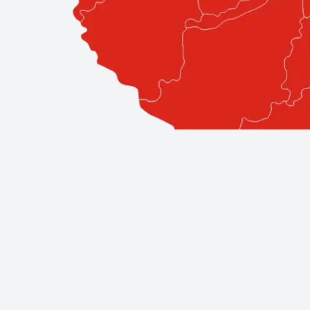
Professzionális szolgáltatások közv
A Bestglass elkötelezett amellett, hogy ügyfeleinek a l
áll, így biztos lehet benne, hogy a legjobb szakemberek á