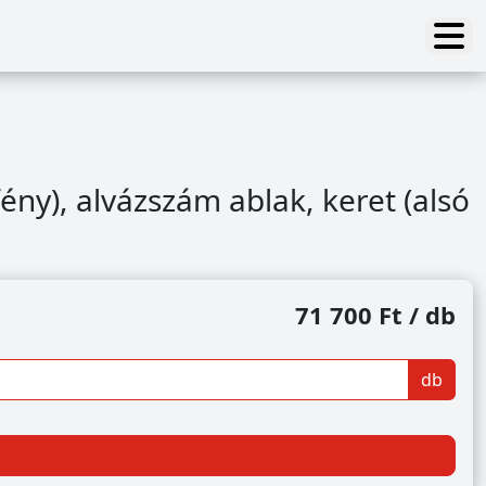
ény), alvázszám ablak, keret (alsó
71 700 Ft / db
db