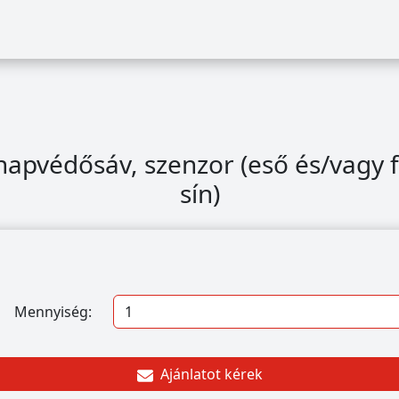
napvédősáv, szenzor (eső és/vagy f
sín)
Mennyiség:
Ajánlatot kérek