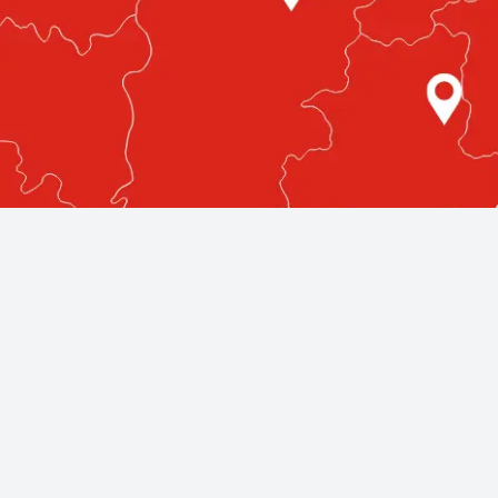
etlenül az Ön közelében!
egmagasabb színvonalú autóüvegezési szolgáltatásokat nyújt
llnak rendelkezésére, bárhol is legyen az országban.