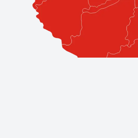
Professzionális szolgáltatások közv
A Bestglass elkötelezett amellett, hogy ügyfeleinek a l
áll, így biztos lehet benne, hogy a legjobb szakemberek á