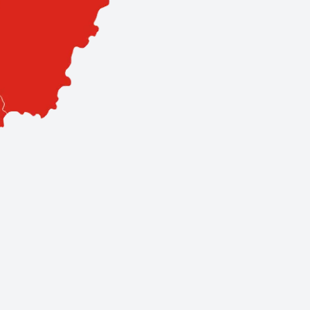
sa. Hálózatunk 3 szervizpontból és 11 prémium partnerből