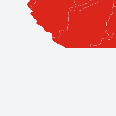
Professzionális szolgáltatások közv
A Bestglass elkötelezett amellett, hogy ügyfeleinek a l
áll, így biztos lehet benne, hogy a legjobb szakemberek á