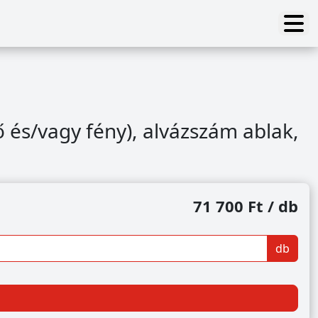
 és/vagy fény), alvázszám ablak,
71 700 Ft / db
db