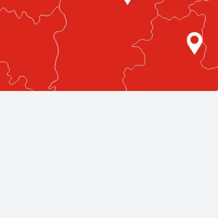
etlenül az Ön közelében!
egmagasabb színvonalú autóüvegezési szolgáltatásokat nyújt
llnak rendelkezésére, bárhol is legyen az országban.