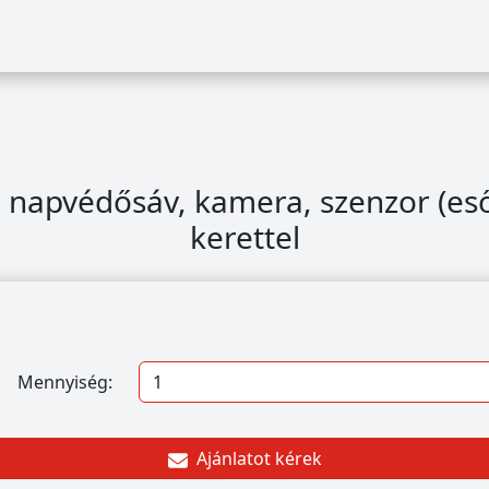
e napvédősáv, kamera, szenzor (eső
kerettel
Mennyiség:
Ajánlatot kérek