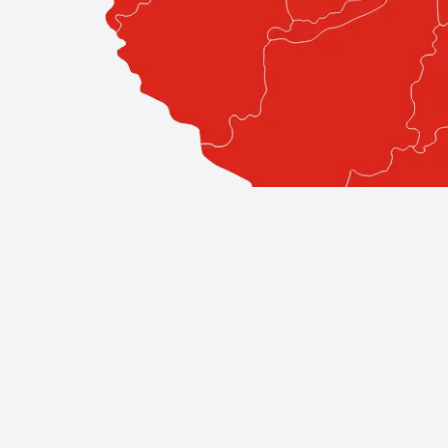
Professzionális szolgáltatások közv
A Bestglass elkötelezett amellett, hogy ügyfeleinek a l
áll, így biztos lehet benne, hogy a legjobb szakemberek á