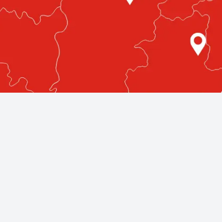
etlenül az Ön közelében!
egmagasabb színvonalú autóüvegezési szolgáltatásokat nyújt
llnak rendelkezésére, bárhol is legyen az országban.