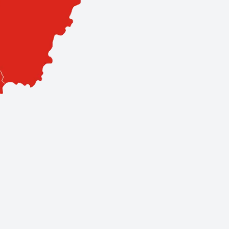
sa. Hálózatunk 3 szervizpontból és 11 prémium partnerből