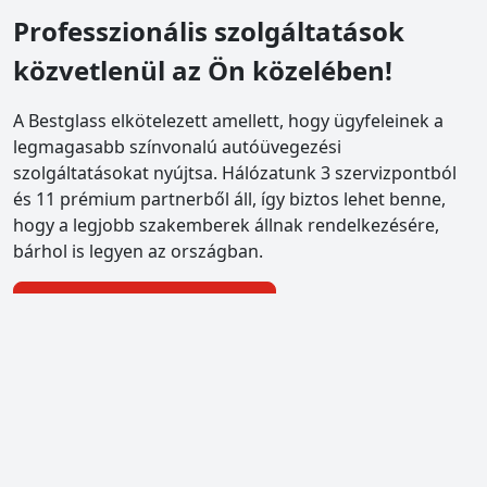
Professzionális szolgáltatások
közvetlenül az Ön közelében!
A Bestglass elkötelezett amellett, hogy ügyfeleinek a
legmagasabb színvonalú autóüvegezési
szolgáltatásokat nyújtsa. Hálózatunk 3 szervizpontból
és 11 prémium partnerből áll, így biztos lehet benne,
hogy a legjobb szakemberek állnak rendelkezésére,
bárhol is legyen az országban.
Szervizpontok megtekintése
bestglass Pestszentlőrinc
1184 Budapest XVIII., Piac tér 4.
Beépítés, CASCO ügyintézés, kiskereskedés