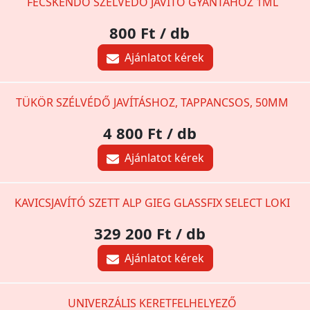
FECSKENDŐ SZÉLVÉDŐ JAVÍTÓ GYANTÁHOZ 1ML
800 Ft
/ db
Ajánlatot kérek
TÜKÖR SZÉLVÉDŐ JAVÍTÁSHOZ, TAPPANCSOS, 50MM
4 800 Ft
/ db
Ajánlatot kérek
KAVICSJAVÍTÓ SZETT ALP GIEG GLASSFIX SELECT LOKI
329 200 Ft
/ db
Ajánlatot kérek
UNIVERZÁLIS KERETFELHELYEZŐ