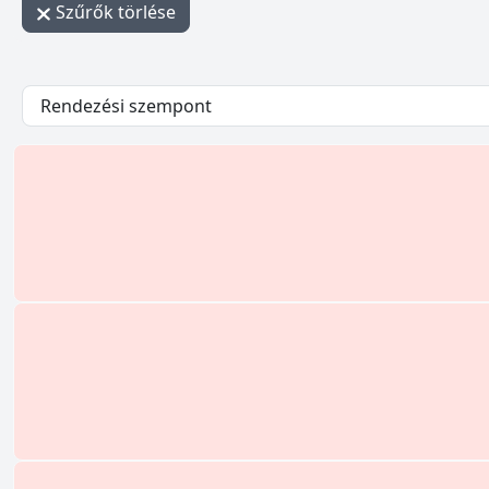
Szűrők törlése
- - filter_submit - -