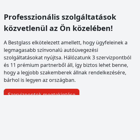
Professzionális szolgáltatások
közvetlenül az Ön közelében!
A Bestglass elkötelezett amellett, hogy ügyfeleinek a
legmagasabb színvonalú autóüvegezési
szolgáltatásokat nyújtsa. Hálózatunk 3 szervizpontból
és 11 prémium partnerből áll, így biztos lehet benne,
hogy a legjobb szakemberek állnak rendelkezésére,
bárhol is legyen az országban.
Szervizpontok megtekintése
bestglass Pestszentlőrinc
1184 Budapest XVIII., Piac tér 4.