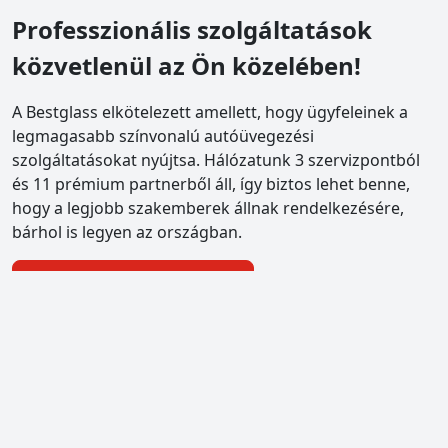
Professzionális szolgáltatások
közvetlenül az Ön közelében!
A Bestglass elkötelezett amellett, hogy ügyfeleinek a
legmagasabb színvonalú autóüvegezési
szolgáltatásokat nyújtsa. Hálózatunk 3 szervizpontból
és 11 prémium partnerből áll, így biztos lehet benne,
hogy a legjobb szakemberek állnak rendelkezésére,
bárhol is legyen az országban.
Szervizpontok megtekintése
bestglass Pestszentlőrinc
1184 Budapest XVIII., Piac tér 4.
Beépítés, CASCO ügyintézés, kiskereskedés