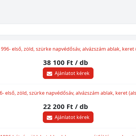
996- első, zöld, szürke napvédősáv, alvázszám ablak, keret (
38 100 Ft
/ db
Ajánlatot kérek
- első, zöld, szürke napvédősáv, alvázszám ablak, keret (alsó
22 200 Ft
/ db
Ajánlatot kérek