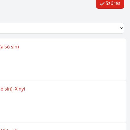
Szűrés
alsó sín)
 sín), Xinyi