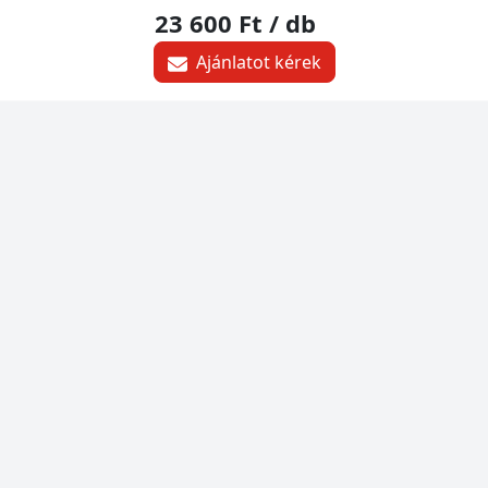
23 600 Ft
/ db
Ajánlatot kérek