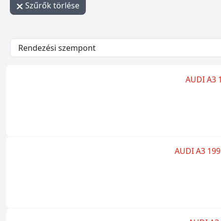
Szűrők törlése
- - filter_submit - -
AUDI A3 1
AUDI A3 1996