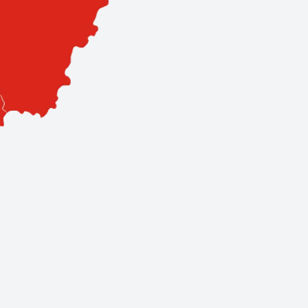
sa. Hálózatunk 3 szervizpontból és 11 prémium partnerből