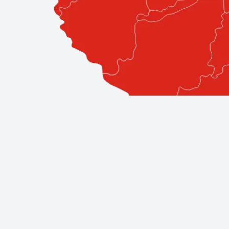
Professzionális szolgáltatások közv
A Bestglass elkötelezett amellett, hogy ügyfeleinek a l
áll, így biztos lehet benne, hogy a legjobb szakemberek á