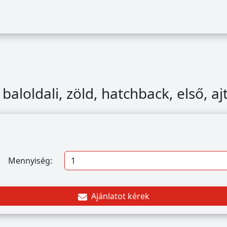
aloldali, zöld, hatchback, első, aj
Mennyiség:
Ajánlatot kérek