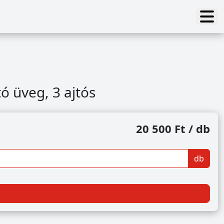
tó üveg, 3 ajtós
20 500 Ft / db
db