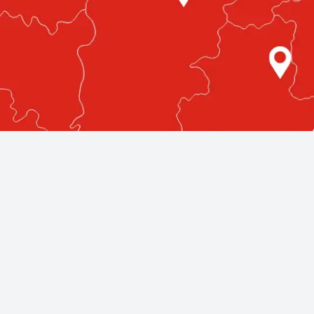
etlenül az Ön közelében!
egmagasabb színvonalú autóüvegezési szolgáltatásokat nyújt
llnak rendelkezésére, bárhol is legyen az országban.