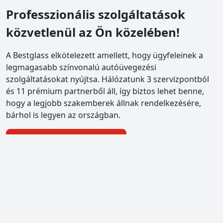
Professzionális szolgáltatások
közvetlenül az Ön közelében!
A Bestglass elkötelezett amellett, hogy ügyfeleinek a
legmagasabb színvonalú autóüvegezési
szolgáltatásokat nyújtsa. Hálózatunk 3 szervizpontból
és 11 prémium partnerből áll, így biztos lehet benne,
hogy a legjobb szakemberek állnak rendelkezésére,
bárhol is legyen az országban.
Szervizpontok megtekintése
bestglass Pestszentlőrinc
1184 Budapest XVIII., Piac tér 4.
Beépítés, CASCO ügyintézés, kiskereskedés