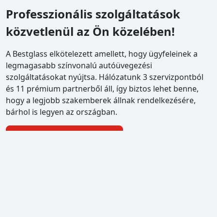
Professzionális szolgáltatások
közvetlenül az Ön közelében!
A Bestglass elkötelezett amellett, hogy ügyfeleinek a
legmagasabb színvonalú autóüvegezési
szolgáltatásokat nyújtsa. Hálózatunk 3 szervizpontból
és 11 prémium partnerből áll, így biztos lehet benne,
hogy a legjobb szakemberek állnak rendelkezésére,
bárhol is legyen az országban.
Szervizpontok megtekintése
bestglass Pestszentlőrinc
1184 Budapest XVIII., Piac tér 4.
Beépítés, CASCO ügyintézés, kiskereskedés