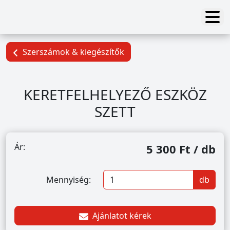
Szerszámok & kiegészítők
KERETFELHELYEZŐ ESZKÖZ
SZETT
Ár:
5 300 Ft / db
Mennyiség:
db
Ajánlatot kérek