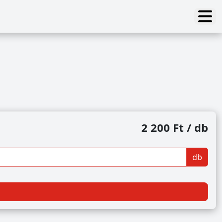
2 200 Ft / db
db