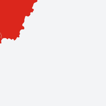
sa. Hálózatunk 3 szervizpontból és 11 prémium partnerből