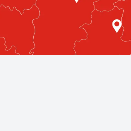
etlenül az Ön közelében!
egmagasabb színvonalú autóüvegezési szolgáltatásokat nyújt
llnak rendelkezésére, bárhol is legyen az országban.