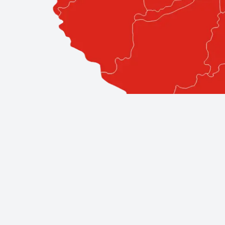
Professzionális szolgáltatások közv
A Bestglass elkötelezett amellett, hogy ügyfeleinek a l
áll, így biztos lehet benne, hogy a legjobb szakemberek á