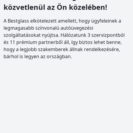
közvetlenül az Ön közelében!
A Bestglass elkötelezett amellett, hogy ügyfeleinek a
legmagasabb színvonalú autóüvegezési
szolgáltatásokat nyújtsa. Hálózatunk 3 szervizpontból
és 11 prémium partnerből áll, így biztos lehet benne,
hogy a legjobb szakemberek állnak rendelkezésére,
bárhol is legyen az országban.
Szervizpontok megtekintése
bestglass Pestszentlőrinc
1184 Budapest XVIII., Piac tér 4.
Beépítés, CASCO ügyintézés, kiskereskedés
tel.: +36 1 439-1146
email: info@bestglass.hu