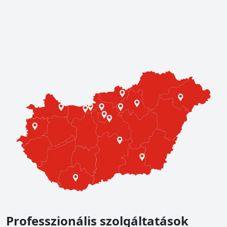
Kereskedések
Professzionális szolgáltatások