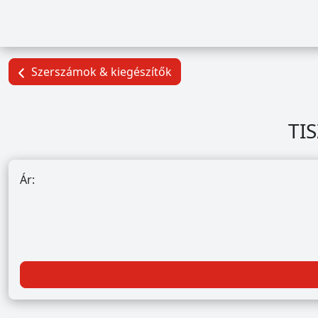
Szerszámok & kiegészítők
TI
Ár: