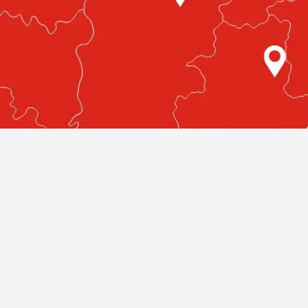
etlenül az Ön közelében!
egmagasabb színvonalú autóüvegezési szolgáltatásokat nyújt
llnak rendelkezésére, bárhol is legyen az országban.