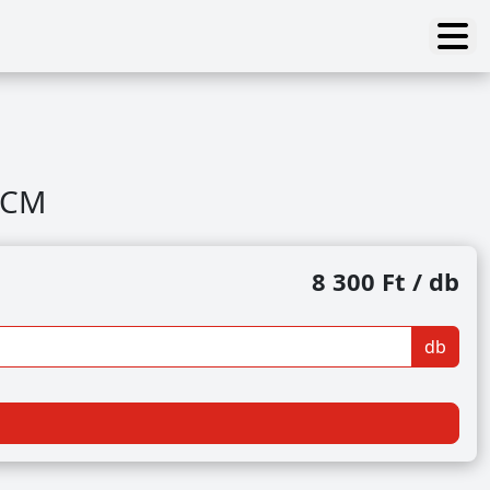
0CM
8 300 Ft / db
db