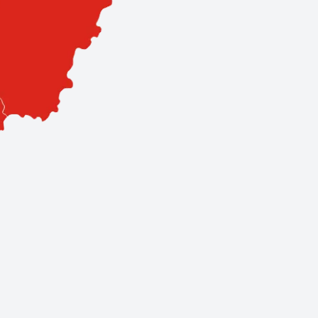
sa. Hálózatunk 3 szervizpontból és 11 prémium partnerből