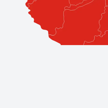
Professzionális szolgáltatások közv
A Bestglass elkötelezett amellett, hogy ügyfeleinek a l
áll, így biztos lehet benne, hogy a legjobb szakemberek á